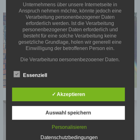
Unternehmens über unsere Internetseite in
Anspruch nehmen möchte, könnte jedoch eine
Verarbeitung personenbezogener Daten
erforderlich werden. Ist die Verarbeitung
personenbezogener Daten erforderlich und
besteht für eine solche Verarbeitung keine
gesetzliche Grundlage, holen wir generell eine
Einwilligung der betroffenen Person ein.
Die Verarbeitung personenbezogener Daten,
beispielsweise des Namens, der Anschrift, E-Mail-
Adresse oder Telefonnummer einer betroffenen
Essenziell
Person, erfolgt stets im Einklang mit der
Datenschutz-Grundverordnung und in
Übereinstimmung mit den für uns geltenden
✓ Akzeptieren
landesspezifischen Datenschutzbestimmungen.
Mittels dieser Datenschutzerklärung möchte unser
Unternehmen die Öffentlichkeit über Art, Umfang
Auswahl speichern
und Zweck der von uns erhobenen, genutzten und
verarbeiteten personenbezogenen Daten
Personalisieren
informieren. Ferner werden betroffene Personen
mittels dieser Datenschutzerklärung über die ihnen
Datenschutzbedingungen