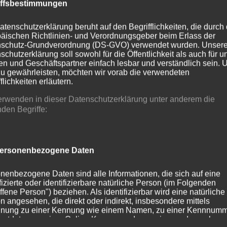
iffsbestimmungen
nd.
n, Umzügen und weiteren Vereinsveranstaltungen mit und u
atenschutzerklärung beruht auf den Begrifflichkeiten, die durch
äischen Richtlinien- und Verordnungsgeber beim Erlass der
schutz-Grundverordnung (DS-GVO) verwendet wurden. Unser
ebene Mindestzahl von sieben Mitgliedern, kann der Vorsta
schutzerklärung soll sowohl für die Öffentlichkeit als auch für u
n und Geschäftspartner einfach lesbar und verständlich sein.
zu gewährleisten, möchten wir vorab die verwendeten
flichkeiten erläutern.
strittserklärung, Auflösung des Vereins, Tod oder Ausschluss.
erwenden in dieser Datenschutzerklärung unter anderem die
wenn es wiederholt oder schwer gegen die Satzung des Bür
nden Begriffe:
essen erheblich gefährdet. Über den Ausschluss entscheidet
müssen
Schützenpass und
Vereinseigentum zurückgeben.
ersonenbezogene Daten
nenbezogene Daten sind alle Informationen, die sich auf eine
ifizierte oder identifizierbare natürliche Person (im Folgenden
ffene Person") beziehen. Als identifizierbar wird eine natürliche
n angesehen, die direkt oder indirekt, insbesondere mittels
nung zu einer Kennung wie einem Namen, zu einer Kennnumm
ortdaten, zu einer Online-Kennung oder zu einem oder mehrer