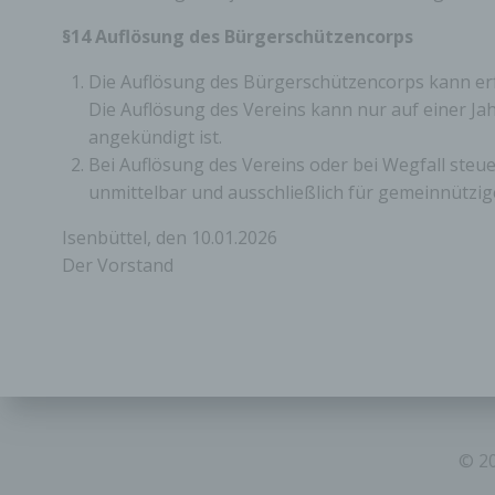
einer
§14 Auflösung des Bürgerschützencorps
Hinzu
betro
Infor
Die Auflösung des Bürgerschützencorps kann erfo
organ
Die Auflösung des Vereins kann nur auf einer 
perso
angekündigt ist.
natür
Bei Auflösung des Vereins oder bei Wegfall steu
unmittelbar und ausschließlich für gemeinnützig
g) Ve
Isenbüttel, den 10.01.2026
Veran
Der Vorstand
natür
Stell
der V
Zweck
Recht
bezie
nach 
werde
© 20
h) Au