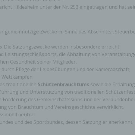
richt Hildesheim unter der Nr. 253 eingetragen und hat sein
lbar gemeinnützige Zwecke im Sinne des Abschnitts „Steue
s
. Die Satzungszwecke werden insbesondere erreicht,
d Leistungsschießsports, die Abhaltung von Veranstaltunge
chen Gesundheit seiner Mitglieder,
d durch Pflege der Leibesübungen und der Kameradschaft,
n Wettkämpfen.
es traditionellen
Schützenbrauchtums
sowie die Erhaltung
führung und Unterstützung von traditionellen Schützenfest
die Förderung des Gemeinschaftssinns und der Verbundenhei
ung von Brauchtum und Vereinsgeschichte verwirklicht.
sionell neutral.
bundes und des Sportbundes, dessen Satzung er anerkennt.