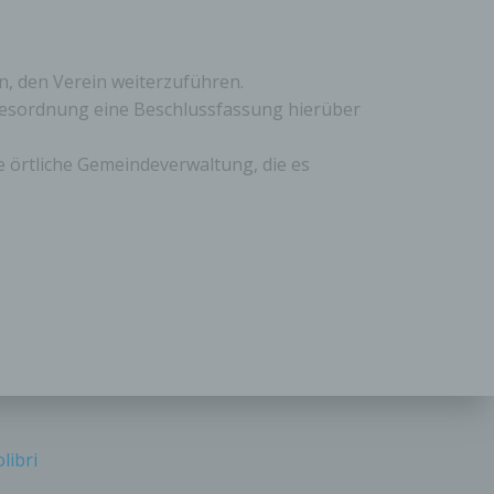
en
ichen
n, den Verein weiterzuführen.
die
gesordnung eine Beschlussfassung hierüber
rbaren
e örtliche Gemeindeverwaltung, die es
ittel
ie
as
g
en
libri