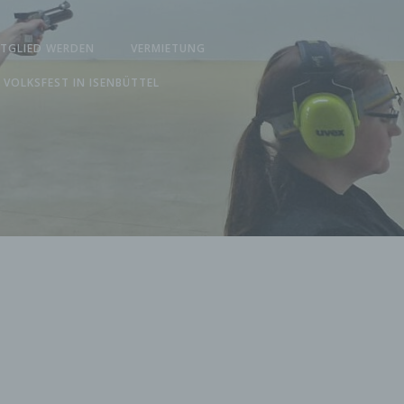
ITGLIED WERDEN
VERMIETUNG
 VOLKSFEST IN ISENBÜTTEL