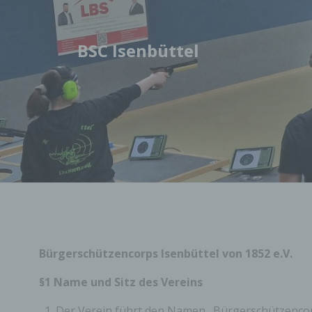
Springe
zum
Inhalt
BSC Isenbüttel
Bürgerschützencorps Isenbüttel von 1852 e.V.
§1 Name und Sitz des Vereins
Der Verein führt den Namen „Bürgerschützencorp