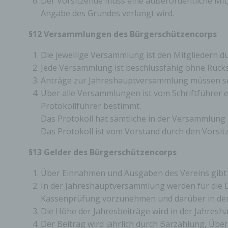
Der Vorsitzende muss eine außerordentliche Mi
Angabe des Grundes verlangt wird.
d) E
§12 Versammlungen des Bürgerschützencorps
Einsc
perso
Die jeweilige Versammlung ist den Mitgliedern 
einzu
Jede Versammlung ist beschlussfähig ohne Rücksi
Anträge zur Jahreshauptversammlung müssen schr
Über alle Versammlungen ist vom Schriftführer e
e) Pr
Protokollführer bestimmt.
Profi
Das Protokoll hat sämtliche in der Versammlung
Daten
Das Protokoll ist vom Vorstand durch den Vorsi
werde
Perso
§13 Gelder des Bürgerschützencorps
Arbei
Inter
diese
Über Einnahmen und Ausgaben des Vereins gibt 
In der Jahreshauptversammlung werden für die D
Kassenprüfung vorzunehmen und darüber in der
f) P
Die Höhe der Jahresbeiträge wird in der Jahres
Der Beitrag wird jährlich durch Barzahlung, Ü
Pseud