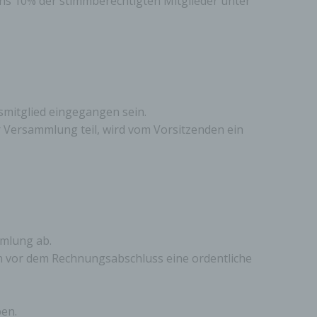
ns 10% der stimmberechtigten Mitglieder unter
mitglied eingegangen sein.
r Versammlung teil, wird vom Vorsitzenden ein
gener
wendet
che
eben,
el
mmlung ab.
n vor dem Rechnungsabschluss eine ordentliche
en.
n