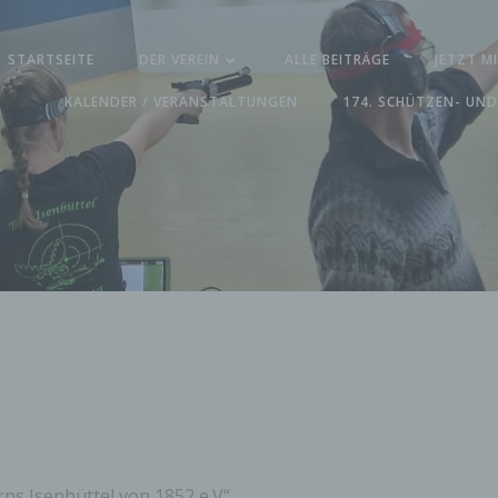
STARTSEITE
DER VEREIN
ALLE BEITRÄGE
JETZT M
KALENDER / VERANSTALTUNGEN
174. SCHÜTZEN- UND
s Isenbüttel von 1852 e.V“.