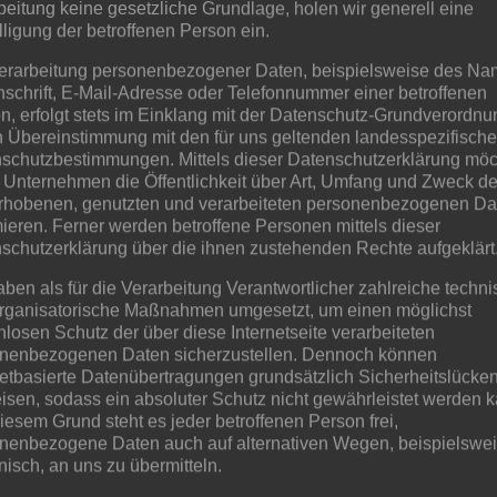
beitung keine gesetzliche Grundlage, holen wir generell eine
lligung der betroffenen Person ein.
n des Bürgerschützencorps zu wahren, bei der Erreichung de
erarbeitung personenbezogener Daten, beispielsweise des Na
nschrift, E-Mail-Adresse oder Telefonnummer einer betroffenen
eit an allen Versammlungen und Veranstaltungen teilzunehme
n, erfolgt stets im Einklang mit der Datenschutz-Grundverordnu
es Bürgerschützencorps.
n Übereinstimmung mit den für uns geltenden landesspezifisch
 seine freie Meinung in sachlicher Form zu äußern.
schutzbestimmungen. Mittels dieser Datenschutzerklärung mö
reshauptversammlung festgelegten Geldbeiträge pünktlich zu e
 Unternehmen die Öffentlichkeit über Art, Umfang und Zweck de
rhobenen, genutzten und verarbeiteten personenbezogenen Da
it auf einer Mitgliederversammlung zu beschließen.
mieren. Ferner werden betroffene Personen mittels dieser
schutzerklärung über die ihnen zustehenden Rechte aufgeklärt
aben als für die Verarbeitung Verantwortlicher zahlreiche techn
es Gemeinschaftssinns und zur besseren Durchführung der Ve
rganisatorische Maßnahmen umgesetzt, um einen möglichst
wechseln, sofern keine zwingenden organisatorischen Grün
nlosen Schutz der über diese Internetseite verarbeiteten
ern. Die Gründung eines Zuges muss schriftlich beim Vorst
nenbezogenen Daten sicherzustellen. Dennoch können
netbasierte Datenübertragungen grundsätzlich Sicherheitslücke
igen Zugführer sowie die Liste der Gründungsmitglieder e
isen, sodass ein absoluter Schutz nicht gewährleistet werden k
eidet der Vorstand; er kann den Antrag ablehnen, wenn o
iesem Grund steht es jeder betroffenen Person frei,
orstand gilt der Zug als ordentlicher Bestandteil des Vere
nenbezogene Daten auch auf alternativen Wegen, beispielswe
onisch, an uns zu übermitteln.
g, bestehend aus einem Zugführer und dessen Stellvertrete