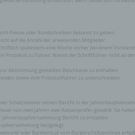
tgliederversammlung einberufen, wenn dieses von mindeste
inschränkung der Verarbeitung
hränkung der Verarbeitung ist die Markierung gespeicherter
nenbezogener Daten mit dem Ziel, ihre künftige Verarbeitung
durch Presse oder Rundschreiben bekannt zu geben.
schränken.
cht auf die Anzahl der anwesenden Mitglieder.
iftlich spätestens eine Woche vorher bei einem Vorstands
in Protokoll zu führen. Nimmt der Schriftführer nicht an de
ofiling
ling ist jede Art der automatisierten Verarbeitung personenbezo
 zur Abstimmung gestellten Beschlüsse zu enthalten.
, die darin besteht, dass diese personenbezogenen Daten ver
tzenden sowie vom Protokollführer zu unterschreiben.
n, um bestimmte persönliche Aspekte, die sich auf eine natürli
n beziehen, zu bewerten, insbesondere, um Aspekte bezüglich
tsleistung, wirtschaftlicher Lage, Gesundheit, persönlicher Vorli
essen, Zuverlässigkeit, Verhalten, Aufenthaltsort oder Ortswechs
r natürlichen Person zu analysieren oder vorherzusagen.
der Schatzmeister seinen Bericht in der Jahreshauptversa
auer von zwei Jahren zwei Kassenprüfer gewählt. Sie habe
 Jahreshauptversammlung Bericht zu erstatten.
seudonymisierung
hauptversammlung festgelegt.
berweisung oder Bankeinzug vom Bürgerschützencorps erhob
onymisierung ist die Verarbeitung personenbezogener Daten i