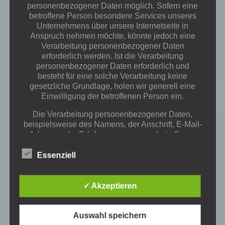
personenbezogener Daten möglich. Sofern eine
Andre
-
18:50
betroffene Person besondere Services unseres
Das Schützenfest in Calberlah endete mit dem
Unternehmens über unsere Internetseite in
traditionellen Katerfrühstück, bei dem wir natürlich
Anspruch nehmen möchte, könnte jedoch eine
Verarbeitung personenbezogener Daten
als BSC nicht […]
erforderlich werden. Ist die Verarbeitung
personenbezogener Daten erforderlich und
READ MORE
besteht für eine solche Verarbeitung keine
gesetzliche Grundlage, holen wir generell eine
Einwilligung der betroffenen Person ein.
Die Verarbeitung personenbezogener Daten,
Search
beispielsweise des Namens, der Anschrift, E-Mail-
Adresse oder Telefonnummer einer betroffenen
for:
Person, erfolgt stets im Einklang mit der
Neueste Beiträge
Datenschutz-Grundverordnung und in
Essenziell
Übereinstimmung mit den für uns geltenden
Mit dem Fahrrad durch Isenbüttel – Gemeinsam
landesspezifischen Datenschutzbestimmungen.
unterwegs!
Mittels dieser Datenschutzerklärung möchte unser
✓ Akzeptieren
Unternehmen die Öffentlichkeit über Art, Umfang
Herrenzug Monatsbecher Juli 2026
und Zweck der von uns erhobenen, genutzten und
Monatsbecher April, Mai & Zugkönigsschießen der Herren
verarbeiteten personenbezogenen Daten
Auswahl speichern
informieren. Ferner werden betroffene Personen