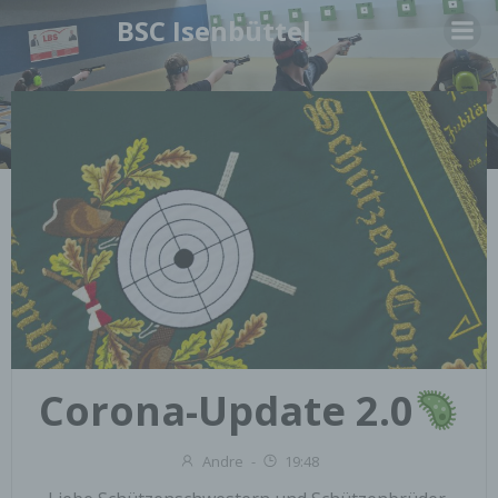
Springe
BSC Isenbüttel
zum
Inhalt
Corona-Update 2.0
Andre
-
19:48