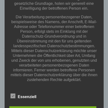
Corona-Update
gesetzliche Grundlage, holen wir generell eine
Einwilligung der betroffenen Person ein.
Andre
-
20:55
Die Verarbeitung personenbezogener Daten,
Wichtige Info
Aufgrund der aktuellen
beispielsweise des Namens, der Anschrift, E-Mail-
Coronasituation und den geltenden Bestimmungen
Adresse oder Telefonnummer einer betroffenen
Person, erfolgt stets im Einklang mit der
der Landesregierung gilt ab sofort […]
Datenschutz-Grundverordnung und in
Übereinstimmung mit den für uns geltenden
READ MORE
landesspezifischen Datenschutzbestimmungen.
Mittels dieser Datenschutzerklärung möchte unser
Unternehmen die Öffentlichkeit über Art, Umfang
ES IST SOWEIT! Der
und Zweck der von uns erhobenen, genutzten und
verarbeiteten personenbezogenen Daten
Schießbetrieb geht
informieren. Ferner werden betroffene Personen
mittels dieser Datenschutzerklärung über die ihnen
zustehenden Rechte aufgeklärt.
wieder los.
Wir haben als für die Verarbeitung Verantwortlicher
zahlreiche technische und organisatorische
Andre
-
19:43
Essenziell
Maßnahmen umgesetzt, um einen möglichst
lückenlosen Schutz der über diese Internetseite
Liebe Schützenschwestern und
verarbeiteten personenbezogenen Daten