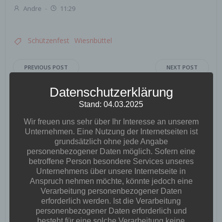
Andre
-
11:29
Schützenfest
Wiesnbüttel
Post
Post
PREVIOUS POST
NEXT POST
navigation
navigation
Datenschutzerklärung
No responses yet
Stand: 04.03.2025
Wir freuen uns sehr über Ihr Interesse an unserem
Unternehmen. Eine Nutzung der Internetseiten ist
grundsätzlich ohne jede Angabe
Schreibe einen Kommentar
personenbezogener Daten möglich. Sofern eine
betroffene Person besondere Services unseres
Deine E-Mail-Adresse wird nicht veröffentlicht.
Erforderliche
Unternehmens über unsere Internetseite in
Felder sind mit
*
markiert
Anspruch nehmen möchte, könnte jedoch eine
Verarbeitung personenbezogener Daten
Kommentar
*
erforderlich werden. Ist die Verarbeitung
personenbezogener Daten erforderlich und
besteht für eine solche Verarbeitung keine