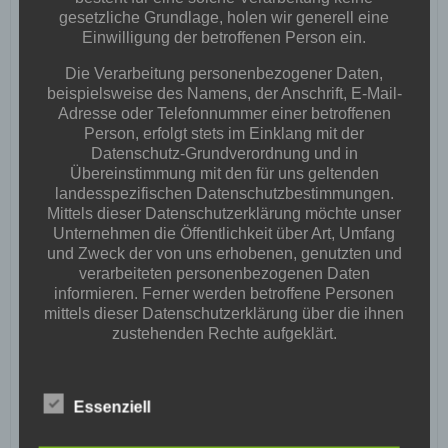
gesetzliche Grundlage, holen wir generell eine
Einwilligung der betroffenen Person ein.
Die Verarbeitung personenbezogener Daten,
beispielsweise des Namens, der Anschrift, E-Mail-
Adresse oder Telefonnummer einer betroffenen
Person, erfolgt stets im Einklang mit der
Datenschutz-Grundverordnung und in
Übereinstimmung mit den für uns geltenden
landesspezifischen Datenschutzbestimmungen.
Name
*
Mittels dieser Datenschutzerklärung möchte unser
Unternehmen die Öffentlichkeit über Art, Umfang
und Zweck der von uns erhobenen, genutzten und
E-Mail-Adresse
*
verarbeiteten personenbezogenen Daten
informieren. Ferner werden betroffene Personen
mittels dieser Datenschutzerklärung über die ihnen
zustehenden Rechte aufgeklärt.
Website
Wir haben als für die Verarbeitung Verantwortlicher
zahlreiche technische und organisatorische
Essenziell
Maßnahmen umgesetzt, um einen möglichst
Name, E-Mail-Adresse und Website in diesem
lückenlosen Schutz der über diese Internetseite
Browser für meinen nächsten Kommentar