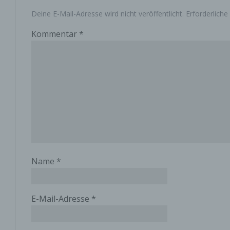
Deine E-Mail-Adresse wird nicht veröffentlicht.
Erforderliche
c) V
Kommentar
*
Verar
ausge
mit p
Organ
Verän
Offen
Berei
Lösch
d) E
Name
*
Einsc
perso
einzu
E-Mail-Adresse
*
e) Pr