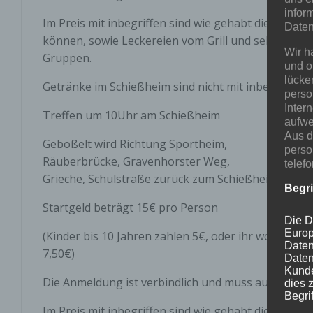
infor
Im Preis mit inbegriffen sind wie gehabt die gut ge
Daten
können, sowie Leckereien vom Grill und selbstgemac
Wir h
Gruppen.
und o
lücke
Getränke im Schießheim sind nicht mit inbegriffen.
perso
Inter
Treffen um 10Uhr am Schießheim
aufwe
Aus d
Geboßelt wird Richtung Sportheim,
perso
Räuberbrücke, Gravenhorster Weg,
telef
Grieche, Schulstraße zurück zum Schießheim.
Begr
Startgeld beträgt 15€ pro Person
Die D
Europ
(Kinder bis 10 Jahren zahlen 5€, oder ihr wollt nu
Daten
7,50€)
Daten
Kunde
Die Anmeldung ist verbindlich und muss auch bei n
dies 
Begrif
Im Preis mit inbegriffen sind wie gehabt die gut ge