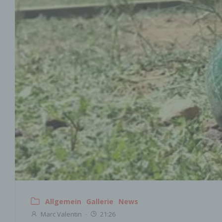
Allgemein
Gallerie
News
Marc Valentin
-
21:26