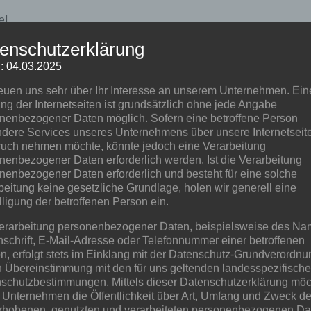
l,
enschutzerklärung
n, wie auch die letzten Jahre, ist die Veranstaltung immer se
ute an, selbstverständlich auch für nicht-Mitglieder. Eine 
: 04.03.2025
reuen uns sehr über Ihr Interesse an unserem Unternehmen. Ein
ng der Internetseiten ist grundsätzlich ohne jede Angabe
.2023 begrüßen zu dürfen.
nenbezogener Daten möglich. Sofern eine betroffene Person
dere Services unseres Unternehmens über unsere Internetseite
uch nehmen möchte, könnte jedoch eine Verarbeitung
nenbezogener Daten erforderlich werden. Ist die Verarbeitung
nenbezogener Daten erforderlich und besteht für eine solche
beitung keine gesetzliche Grundlage, holen wir generell eine
lligung der betroffenen Person ein.
erarbeitung personenbezogener Daten, beispielsweise des Na
nschrift, E-Mail-Adresse oder Telefonnummer einer betroffenen
n, erfolgt stets im Einklang mit der Datenschutz-Grundverordnu
r zum anschließenden Grillen vorbei kommen, kein Problem fü
n Übereinstimmung mit den für uns geltenden landesspezifisch
schutzbestimmungen. Mittels dieser Datenschutzerklärung mö
 Unternehmen die Öffentlichkeit über Art, Umfang und Zweck de
icht Teilnahme bezahlt werden.
rhobenen, genutzten und verarbeiteten personenbezogenen Da