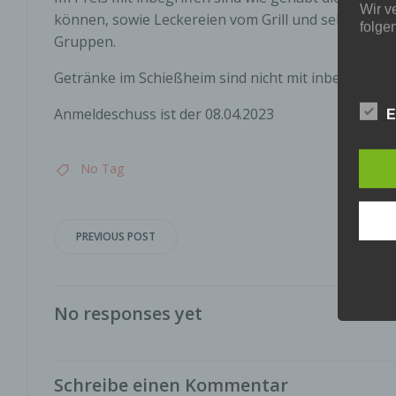
Wir v
können, sowie Leckereien vom Grill und selbstgemac
folge
Gruppen.
Getränke im Schießheim sind nicht mit inbegriffen.
a) p
Anmeldeschuss ist der 08.04.2023
E
Perso
ident
No Tag
„betro
Perso
Zuord
Stand
Post
beson
PREVIOUS POST
genet
navigation
Identi
No responses yet
b) b
Betrof
Perso
Schreibe einen Kommentar
Veran