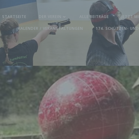
STARTSEITE
DER VEREIN
ALLE BEITRÄGE
JETZT M
KALENDER / VERANSTALTUNGEN
174. SCHÜTZEN- UND