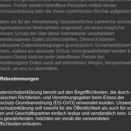
mieren. Ferner werden betroffene Personen mittels dieser
füllten Bollerwagen, die an der Spielstation auch aufgefüllt 
schutzerklärung über die ihnen zustehenden Rechte aufgeklärt
hten Salaten und natürlich gibt es auch kleine Preise für d
aben als für die Verarbeitung Verantwortlicher zahlreiche techn
rganisatorische Maßnahmen umgesetzt, um einen möglichst
nlosen Schutz der über diese Internetseite verarbeiteten
nenbezogenen Daten sicherzustellen. Dennoch können
netbasierte Datenübertragungen grundsätzlich Sicherheitslücke
isen, sodass ein absoluter Schutz nicht gewährleistet werden k
iesem Grund steht es jeder betroffenen Person frei,
nenbezogene Daten auch auf alternativen Wegen, beispielswe
onisch, an uns zu übermitteln.
iffsbestimmungen
atenschutzerklärung beruht auf den Begrifflichkeiten, die durch
äischen Richtlinien- und Verordnungsgeber beim Erlass der
r zum anschließenden Grillen vorbei kommen, kein Problem fü
schutz-Grundverordnung (DS-GVO) verwendet wurden. Unser
schutzerklärung soll sowohl für die Öffentlichkeit als auch für u
n und Geschäftspartner einfach lesbar und verständlich sein.
icht Teilnahme bezahlt werden.
zu gewährleisten, möchten wir vorab die verwendeten
flichkeiten erläutern.
füllten Bollerwagen, die an der Spielstation auch aufgefüllt 