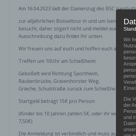
Am 16.04.2023 lädt der Damenzug des BSC Isenbütte
Dat
zur alljährlichen Bosseltour in und um Isenbüttel ei
besucht, daher zögert nicht und meldet euch noch he
Stand
Ausschreibung dazu findet Ihr unten.
Wir f
Nutzu
Wir freuen uns auf euch und hoffen euch am 16.04
perso
beson
Treffen um 10Uhr am Schießheim
Anspr
perso
Geboßelt wird Richtung Sportheim,
perso
Räuberbrücke, Gravenhorster Weg,
Verar
Grieche, Schulstraße zurück zum Schießheim.
Einwi
Die V
Startgeld beträgt 15€ pro Person
der A
Perso
(Kinder bis 10 Jahren zahlen 5€, oder ihr wollt nu
und i
7,50€)
Daten
unser
Die Anmeldung ist verbindlich und muss auch bei n
uns e