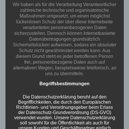
Wir haben als für die Verarbeitung Verantwortlicher
zahlreiche technische und organisatorische
Maßnahmen umgesetzt, um einen möglichst
lückenlosen Schutz der über diese Internetseite
verarbeiteten personenbezogenen Daten
sicherzustellen. Dennoch können Internetbasierte
Datenübertragungen grundsätzlich
Sicherheitslücken aufweisen, sodass ein absoluter
Schutz nicht gewährleistet werden kann. Aus
diesem Grund steht es jeder betroffenen Person
frei, personenbezogene Daten auch auf
alternativen Wegen, beispielsweise telefonisch, an
uns zu übermitteln.
No Tag
Begriffsbestimmungen
Post
Post
Die Datenschutzerklärung beruht auf den
PREVIOUS POST
NEXT POST
Begrifflichkeiten, die durch den Europäischen
Richtlinien- und Verordnungsgeber beim Erlass
navigation
navigation
der Datenschutz-Grundverordnung (DS-GVO)
verwendet wurden. Unsere Datenschutzerklärung
No responses yet
soll sowohl für die Öffentlichkeit als auch für
unsere Kunden und Geschäftspartner einfach