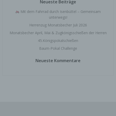
Neueste Beiträge
Bereitstellung, den Abgleich oder die Verknüpfung,
die Einschränkung, das Löschen oder die
Vernichtung.
Mit dem Fahrrad durch Isenbüttel – Gemeinsam
unterwegs!
Herrenzug Monatsbecher Juli 2026
d) Einschränkung der Verarbeitung
Monatsbecher April, Mai & Zugkönigsschießen der Herren
Einschränkung der Verarbeitung ist die Markierung
45.Königspokalschießen
gespeicherter personenbezogener Daten mit dem
Baum-Pokal Challenge
Ziel, ihre künftige Verarbeitung einzuschränken.
Neueste Kommentare
e) Profiling
Profiling ist jede Art der automatisierten
Verarbeitung personenbezogener Daten, die darin
besteht, dass diese personenbezogenen Daten
verwendet werden, um bestimmte persönliche
Aspekte, die sich auf eine natürliche Person
beziehen, zu bewerten, insbesondere, um Aspekte
bezüglich Arbeitsleistung, wirtschaftlicher Lage,
Gesundheit, persönlicher Vorlieben, Interessen,
Zuverlässigkeit, Verhalten, Aufenthaltsort oder