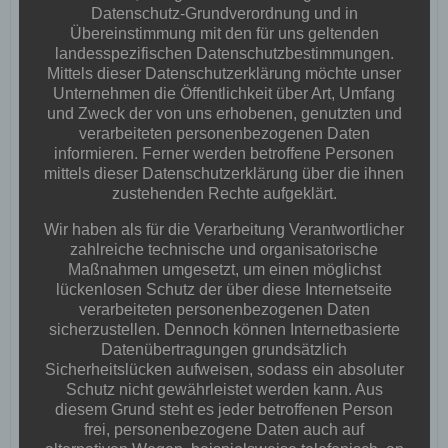
Datenschutz-Grundverordnung und in
Übereinstimmung mit den für uns geltenden
landesspezifischen Datenschutzbestimmungen.
No Tag
Mittels dieser Datenschutzerklärung möchte unser
Unternehmen die Öffentlichkeit über Art, Umfang
Post
Post
und Zweck der von uns erhobenen, genutzten und
PREVIOUS POST
NEXT POST
verarbeiteten personenbezogenen Daten
informieren. Ferner werden betroffene Personen
navigation
navigation
mittels dieser Datenschutzerklärung über die ihnen
zustehenden Rechte aufgeklärt.
No responses yet
Wir haben als für die Verarbeitung Verantwortlicher
zahlreiche technische und organisatorische
Maßnahmen umgesetzt, um einen möglichst
Schreibe einen Kommentar
lückenlosen Schutz der über diese Internetseite
verarbeiteten personenbezogenen Daten
Deine E-Mail-Adresse wird nicht veröffentlicht.
Erforderliche
sicherzustellen. Dennoch können Internetbasierte
Felder sind mit
*
markiert
Datenübertragungen grundsätzlich
Sicherheitslücken aufweisen, sodass ein absoluter
Kommentar
*
Schutz nicht gewährleistet werden kann. Aus
diesem Grund steht es jeder betroffenen Person
frei, personenbezogene Daten auch auf