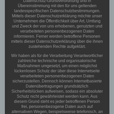
Datenschutz-Grundverordnung und in
Übereinstimmung mit den für uns geltenden
No Tag
landesspezifischen Datenschutzbestimmungen.
Mittels dieser Datenschutzerklärung möchte unser
Post
Post
Unternehmen die Öffentlichkeit über Art, Umfang
PREVIOUS POST
NEXT POST
und Zweck der von uns erhobenen, genutzten und
verarbeiteten personenbezogenen Daten
navigation
navigation
informieren. Ferner werden betroffene Personen
mittels dieser Datenschutzerklärung über die ihnen
No responses yet
zustehenden Rechte aufgeklärt.
Wir haben als für die Verarbeitung Verantwortlicher
zahlreiche technische und organisatorische
Schreibe einen Kommentar
Maßnahmen umgesetzt, um einen möglichst
lückenlosen Schutz der über diese Internetseite
Deine E-Mail-Adresse wird nicht veröffentlicht.
Erforderliche
verarbeiteten personenbezogenen Daten
Felder sind mit
*
markiert
sicherzustellen. Dennoch können Internetbasierte
Datenübertragungen grundsätzlich
Kommentar
*
Sicherheitslücken aufweisen, sodass ein absoluter
Schutz nicht gewährleistet werden kann. Aus
diesem Grund steht es jeder betroffenen Person
frei, personenbezogene Daten auch auf
alternativen Wegen, beispielsweise telefonisch, an