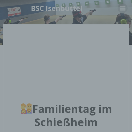
Springe
BSC Isenbüttel
zum
Inhalt
Familientag im
Schießheim