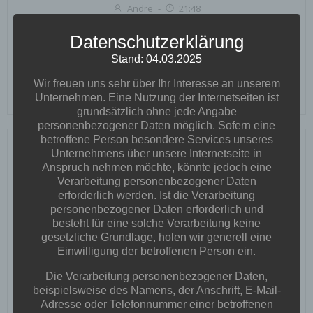
Andre
-
21:48
Ein kunterbunter Samstagnachmittag
ereignete
Datenschutzerklärung
sich gestern im Isenbütteler Schießheim:Spiel und
Stand: 04.03.2025
Spaß für die ganze Familie – ein […]
Wir freuen uns sehr über Ihr Interesse an unserem
READ MORE
Unternehmen. Eine Nutzung der Internetseiten ist
grundsätzlich ohne jede Angabe
personenbezogener Daten möglich. Sofern eine
betroffene Person besondere Services unseres
Unternehmens über unsere Internetseite in
Anspruch nehmen möchte, könnte jedoch eine
Verarbeitung personenbezogener Daten
erforderlich werden. Ist die Verarbeitung
personenbezogener Daten erforderlich und
besteht für eine solche Verarbeitung keine
gesetzliche Grundlage, holen wir generell eine
Einwilligung der betroffenen Person ein.
Die Verarbeitung personenbezogener Daten,
beispielsweise des Namens, der Anschrift, E-Mail-
Adresse oder Telefonnummer einer betroffenen