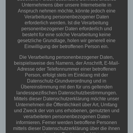
Post
Post
Unternehmens über unsere Internetseite in
PREVIOUS POST
NEXT POST
Anspruch nehmen möchte, könnte jedoch eine
Verarbeitung personenbezogener Daten
navigation
navigation
erforderlich werden. Ist die Verarbeitung
personenbezogener Daten erforderlich und
No responses yet
besteht für eine solche Verarbeitung keine
gesetzliche Grundlage, holen wir generell eine
Einwilligung der betroffenen Person ein.
Schreibe einen Kommentar
Die Verarbeitung personenbezogener Daten,
beispielsweise des Namens, der Anschrift, E-Mail-
Deine E-Mail-Adresse wird nicht veröffentlicht.
Erforderliche
Adresse oder Telefonnummer einer betroffenen
Felder sind mit
*
markiert
Person, erfolgt stets im Einklang mit der
Datenschutz-Grundverordnung und in
Kommentar
*
Übereinstimmung mit den für uns geltenden
landesspezifischen Datenschutzbestimmungen.
Mittels dieser Datenschutzerklärung möchte unser
Unternehmen die Öffentlichkeit über Art, Umfang
und Zweck der von uns erhobenen, genutzten und
verarbeiteten personenbezogenen Daten
informieren. Ferner werden betroffene Personen
mittels dieser Datenschutzerklärung über die ihnen