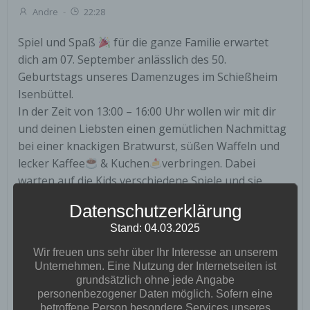
Andre
-
22:28
Spiel und Spaß
für die ganze Familie erwartet
dich am 07. September anlässlich des 50.
Geburtstags unseres Damenzuges im Schießheim
Isenbüttel.
In der Zeit von 13:00 – 16:00 Uhr wollen wir mit dir
und deinen Liebsten einen gemütlichen Nachmittag
bei einer knackigen Bratwurst, süßen Waffeln und
lecker Kaffee
& Kuchen
verbringen. Dabei
warten auf die Kids verschiedene Spiele und sie
können ihr Können beim Schießen unter Beweis
Datenschutzerklärung
stellen. Komm doch einfach vorbei – Wir, der
Stand: 04.03.2025
Damenzug unseres Vereins, heißt dich und deine
Familie
♥️
-lich Willkommen
Wir freuen uns sehr über Ihr Interesse an unserem
Unternehmen. Eine Nutzung der Internetseiten ist
grundsätzlich ohne jede Angabe
50.Geburtstag
Damenzug
Familientag 2019
personenbezogener Daten möglich. Sofern eine
betroffene Person besondere Services unseres